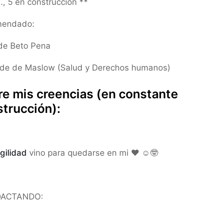
…, 5 en construcción **
endado:
 de Beto Pena
ide de Maslow (Salud y Derechos humanos)
e mis creencias (en constante
trucción):
gilidad
vino para quedarse en mi ❤️ ☺️🤓
DACTANDO: