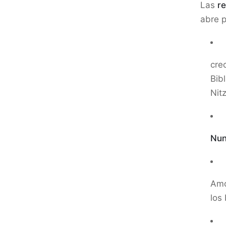
Las
r
abre p
cre
Bib
Nit
Nu
Amo
los