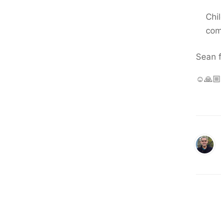
Chi
com
Sean f
☺️🙏🏼