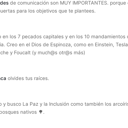
edes
de comunicación son MUY IMPORTANTES. porque 
uertas para los objetivos que te plantees.
o en los 7 pecados capitales y en los 10 mandamientos 
lia. Creo en el Dios de Espinoza, como en Einstein, Tesla
zche y Foucalt (y much@s otr@s más)
nca
olvides tus raíces.
 y busco La Paz y la Inclusión como también los arcoíri
 bosques nativos 🌳.