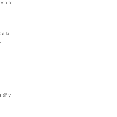
eso te
de la
,
s 🌈 y