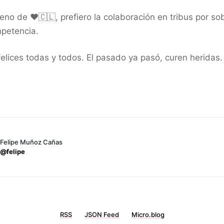
leno de ❤️🇨🇱, prefiero la colaboración en tribus por sob
petencia.
elices todas y todos. El pasado ya pasó, curen heridas.
Felipe Muñoz Cañas
@felipe
RSS
JSON Feed
Micro.blog