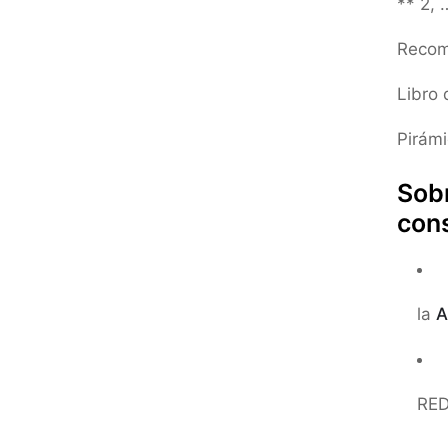
** 2, 
Recom
Libro
Pirám
Sobr
cons
la
A
RE