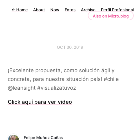
←
Home
About
Now
Fotos
Archivo
Perfil Profesional
Also on Micro.blog
OCT 30, 2019
¡Excelente propuesta, como solución ágil y
concreta, para nuestra situación país! #chile
@leansight #visualizatuvoz
Click aquí para ver video
Felipe Muñoz Cañas